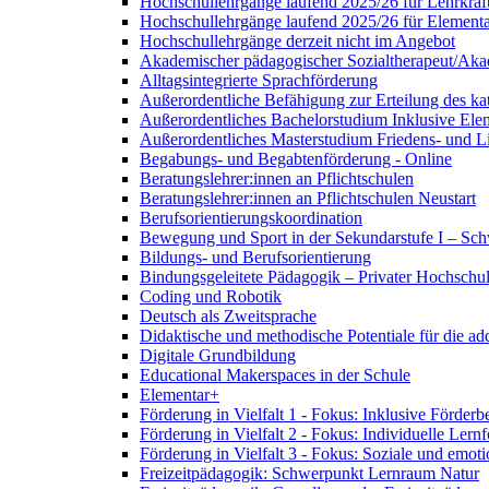
Hochschullehrgänge laufend 2025/26 für Lehrkräf
Hochschullehrgänge laufend 2025/26 für Element
Hochschullehrgänge derzeit nicht im Angebot
Akademischer pädagogischer Sozialtherapeut/Aka
Alltagsintegrierte Sprachförderung
Außerordentliche Befähigung zur Erteilung des kat
Außerordentliches Bachelorstudium Inklusive El
Außerordentliches Masterstudium Friedens- und Li
Begabungs- und Begabtenförderung - Online
Beratungslehrer:innen an Pflichtschulen
Beratungslehrer:innen an Pflichtschulen Neustart
Berufsorientierungskoordination
Bewegung und Sport in der Sekundarstufe I – Sch
Bildungs- und Berufsorientierung
Bindungsgeleitete Pädagogik – Privater Hochschu
Coding und Robotik
Deutsch als Zweitsprache
Didaktische und methodische Potentiale für die a
Digitale Grundbildung
Educational Makerspaces in der Schule
Elementar+
Förderung in Vielfalt 1 - Fokus: Inklusive Förderb
Förderung in Vielfalt 2 - Fokus: Individuelle Lern
Förderung in Vielfalt 3 - Fokus: Soziale und emot
Freizeitpädagogik: Schwerpunkt Lernraum Natur