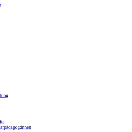
r
ldung
fte
tarpädagog:innen