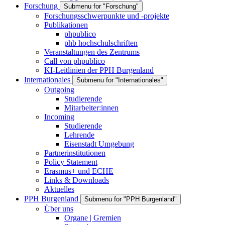
Forschung
Submenu for "Forschung"
Forschungsschwerpunkte und -projekte
Publikationen
phpublico
phb hochschulschriften
Veranstaltungen des Zentrums
Call von phpublico
KI-Leitlinien der PPH Burgenland
Internationales
Submenu for "Internationales"
Outgoing
Studierende
Mitarbeiter:innen
Incoming
Studierende
Lehrende
Eisenstadt Umgebung
Partnerinstitutionen
Policy Statement
Erasmus+ und ECHE
Links & Downloads
Aktuelles
PPH Burgenland
Submenu for "PPH Burgenland"
Über uns
Organe | Gremien