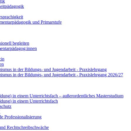
gik
zeitpädagogik
sprachigkeit
lementarpädagogik und Primarstufe
ionell begleiten
mentarpädagog:innen
:in
ren
smus in der Bildungs- und Jugendarbeit - Praxislehrgang
ismus in der Bildungs- und Jugendarbeit - Praxislehrgang 2026/27
dung) in einem Unterrichtsfach – außerordentliches Masterstudium
dung) in einem Unterrichtsfach
schutz
I
de Professionalisierung
 und Rechtschreibschwäche