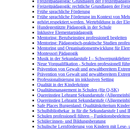
Freizeitpädagogik: Grundlagen der Freizeitpädago
Freizeitpädagogik: rechtliche Grundlagen der Frei
Frühe sprachliche Förderung
Frühe sprachliche Förderung im Kontext von Mehr
gehört.respektiert.werden. Wertebildung in der E
Hundegestützte Pädagogik in der Schule
Inklusive Elementarpädagogik
Mentoring: Berufseinstieg professionell begleiten
Mentoring: Pädagogisch-praktische Studien profess
Mentoring und Organisationsentwicklung für Ele
Montessori Pädagogik
Musik in der Sekundarstufe I – Schwerpunktlehrer
Neue Vorqualifikation - Schulen professionell füh
Prävention von Gewalt und gewaltbereitem Extremi
Prävention von Gewalt und gewaltbereitem Extrem
Professionalisierung im inklusiven Setting
Qualität in der Kinderkrippe
Qualitätsmanagement in Schulen (für Q-SK)
Quereinstieg Lehramt Sekundarstufe (Allgemeinbil
Quereinstieg Lehramt Sekundarstufe (Allgemeinbil
Safe Places Burgenland: Qualitätskriterium Kinder
Schulbibliothekar_in für die Sekundarstufe I und I
Schulen professionell führen – Funktionsbegleiten
Schüler:innen- und Bildungsberatung
Schulische Lernförderung von Kindern mit Lese-