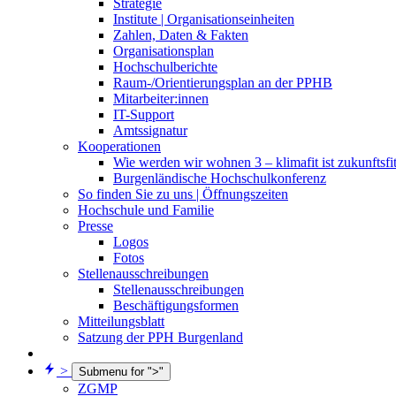
Strategie
Institute | Organisationseinheiten
Zahlen, Daten & Fakten
Organisationsplan
Hochschulberichte
Raum-/Orientierungsplan an der PPHB
Mitarbeiter:innen
IT-Support
Amtssignatur
Kooperationen
Wie werden wir wohnen 3 – klimafit ist zukunftsfi
Burgenländische Hochschulkonferenz
So finden Sie zu uns | Öffnungszeiten
Hochschule und Familie
Presse
Logos
Fotos
Stellenausschreibungen
Stellenausschreibungen
Beschäftigungsformen
Mitteilungsblatt
Satzung der PPH Burgenland
>
Submenu for ">"
ZGMP