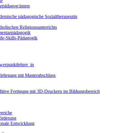
te
arpädagog:innen
demische pädagogische Sozialtherapeutin
holischen Religionsunterrichts
ementarpädagogik
fe-Skills-Pädagogik
werpunktlehrer_in
llehrgang mit Masterabschluss
dditive Fertigung mit 3D-Druckern im Bildungsbereich
ereiche
förderung
ionale Entwicklung