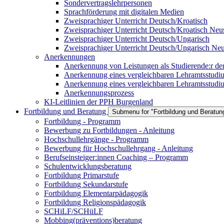
Sondervertragslehrpersonen
Sprachförderung mit digitalen Medien
Zweisprachiger Unterricht Deutsch/Kroatisch
Zweisprachiger Unterricht Deutsch/Kroatisch Neus
Zweisprachiger Unterricht Deutsch/Ungarisch
Zweisprachiger Unterricht Deutsch/Ungarisch Neu
Anerkennungen
Anerkennung von Leistungen als Studierende:r d
Anerkennung eines vergleichbaren Lehramtsstu
Anerkennung eines vergleichbaren Lehramtsstudiu
Anerkennungsprozess
KI-Leitlinien der PPH Burgenland
Fortbildung und Beratung
Submenu for "Fortbildung und Beratun
Fortbildung - Programm
Bewerbung zu Fortbildungen - Anleitung
Hochschullehrgänge - Programm
Bewerbung für Hochschullehrgang - Anleitung
Berufseinsteiger:innen Coaching – Programm
Schulentwicklungsberatung
Fortbildung Primarstufe
Fortbildung Sekundarstufe
Fortbildung Elementarpädagogik
Fortbildung Religionspädagogik
SCHiLF/SCHüLF
Mobbing(präventions)beratung