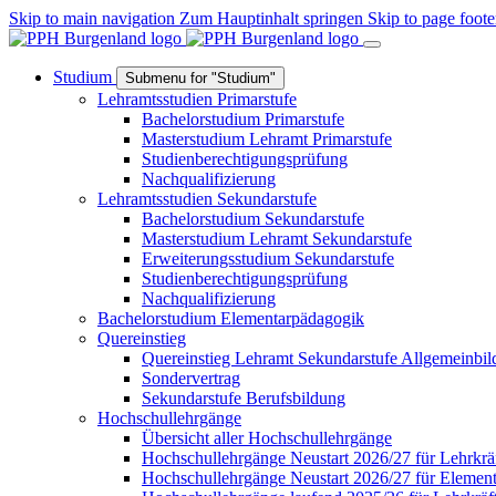
Skip to main navigation
Zum Hauptinhalt springen
Skip to page foote
Studium
Submenu for "Studium"
Lehramtsstudien Primarstufe
Bachelorstudium Primarstufe
Masterstudium Lehramt Primarstufe
Studienberechtigungsprüfung
Nachqualifizierung
Lehramtsstudien Sekundarstufe
Bachelorstudium Sekundarstufe
Masterstudium Lehramt Sekundarstufe
Erweiterungsstudium Sekundarstufe
Studienberechtigungsprüfung
Nachqualifizierung
Bachelorstudium Elementarpädagogik
Quereinstieg
Quereinstieg Lehramt Sekundarstufe Allgemeinbi
Sondervertrag
Sekundarstufe Berufsbildung
Hochschullehrgänge
Übersicht aller Hochschullehrgänge
Hochschullehrgänge Neustart 2026/27 für Lehrkrä
Hochschullehrgänge Neustart 2026/27 für Elemen