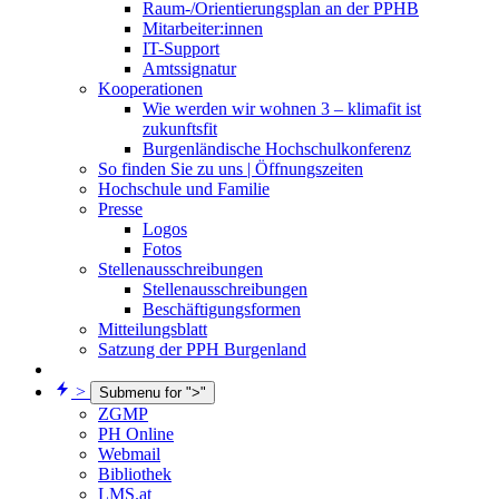
Raum-/Orientierungsplan an der PPHB
Mitarbeiter:innen
IT-Support
Amtssignatur
Kooperationen
Wie werden wir wohnen 3 – klimafit ist
zukunftsfit
Burgenländische Hochschulkonferenz
So finden Sie zu uns | Öffnungszeiten
Hochschule und Familie
Presse
Logos
Fotos
Stellenausschreibungen
Stellenausschreibungen
Beschäftigungsformen
Mitteilungsblatt
Satzung der PPH Burgenland
>
Submenu for ">"
ZGMP
PH Online
Webmail
Bibliothek
LMS.at