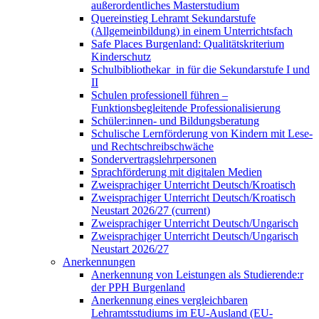
außerordentliches Masterstudium
Quereinstieg Lehramt Sekundarstufe
(Allgemeinbildung) in einem Unterrichtsfach
Safe Places Burgenland: Qualitätskriterium
Kinderschutz
Schulbibliothekar_in für die Sekundarstufe I und
II
Schulen professionell führen –
Funktionsbegleitende Professionalisierung
Schüler:innen- und Bildungsberatung
Schulische Lernförderung von Kindern mit Lese-
und Rechtschreibschwäche
Sondervertragslehrpersonen
Sprachförderung mit digitalen Medien
Zweisprachiger Unterricht Deutsch/Kroatisch
Zweisprachiger Unterricht Deutsch/Kroatisch
Neustart 2026/27
(current)
Zweisprachiger Unterricht Deutsch/Ungarisch
Zweisprachiger Unterricht Deutsch/Ungarisch
Neustart 2026/27
Anerkennungen
Anerkennung von Leistungen als Studierende:r
der PPH Burgenland
Anerkennung eines vergleichbaren
Lehramtsstudiums im EU-Ausland (EU-