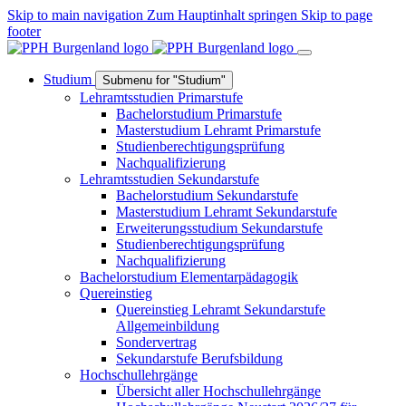
Skip to main navigation
Zum Hauptinhalt springen
Skip to page
footer
Studium
Submenu for "Studium"
Lehramtsstudien Primarstufe
Bachelorstudium Primarstufe
Masterstudium Lehramt Primarstufe
Studienberechtigungsprüfung
Nachqualifizierung
Lehramtsstudien Sekundarstufe
Bachelorstudium Sekundarstufe
Masterstudium Lehramt Sekundarstufe
Erweiterungsstudium Sekundarstufe
Studienberechtigungsprüfung
Nachqualifizierung
Bachelorstudium Elementarpädagogik
Quereinstieg
Quereinstieg Lehramt Sekundarstufe
Allgemeinbildung
Sondervertrag
Sekundarstufe Berufsbildung
Hochschullehrgänge
Übersicht aller Hochschullehrgänge