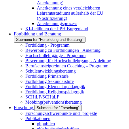
Anerkennung)
Anerkennung eines vergleichbaren
Lehramtsstudiums außerhalb der EU
(Nostrifizierung)
Anerkennungsprozess
KI-Leitlinien der PPH Burgenland
Fortbildung und Beratung
Submenu for "Fortbildung und Beratung"
Fortbildung - Programm
Bewerbung zu Fortbildungen - Anleitung
Hochschullehrgänge - Programm
Bewerbung für Hochschullehrgang - Anleitung
Berufseinsteiger:innen Coaching – Programm
Schulentwicklungsberatung
Fortbildung Primarstufe
Fortbildung Sekundarstufe
Fortbildung Elementarpädagogik
Fortbildung Religionspädagogik
SCHiLF/SCHüLF
Mobbing(präventions)beratung
Forschung
Submenu for "Forschung"
Forschungsschwerpunkte und -projekte
Publikationen
phpublico
phb hochschulschriften