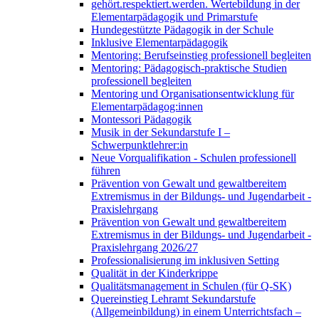
gehört.respektiert.werden. Wertebildung in der
Elementarpädagogik und Primarstufe
Hundegestützte Pädagogik in der Schule
Inklusive Elementarpädagogik
Mentoring: Berufseinstieg professionell begleiten
Mentoring: Pädagogisch-praktische Studien
professionell begleiten
Mentoring und Organisationsentwicklung für
Elementarpädagog:innen
Montessori Pädagogik
Musik in der Sekundarstufe I –
Schwerpunktlehrer:in
Neue Vorqualifikation - Schulen professionell
führen
Prävention von Gewalt und gewaltbereitem
Extremismus in der Bildungs- und Jugendarbeit -
Praxislehrgang
Prävention von Gewalt und gewaltbereitem
Extremismus in der Bildungs- und Jugendarbeit -
Praxislehrgang 2026/27
Professionalisierung im inklusiven Setting
Qualität in der Kinderkrippe
Qualitätsmanagement in Schulen (für Q-SK)
Quereinstieg Lehramt Sekundarstufe
(Allgemeinbildung) in einem Unterrichtsfach –