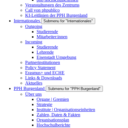
Veranstaltungen des Zentrums
Call von phpublico
KI-Leitlinien der PPH Burgenland
Internationales
Submenu for "Internationales"
Outgoing
Studierende
Mitarbeiter:innen
Incoming
Studierende
Lehrende
Eisenstadt Umgebung
Partnerinstitutionen
Policy Statement
Erasmus+ und ECHE
Links & Downloads
Aktuelles
PPH Burgenland
Submenu for "PPH Burgenland"
Über uns
Organe | Gremien
Strategie
Institute | Organisationseinheiten
Zahlen, Daten & Fakten
Organisationsplan
Hochschulberichte