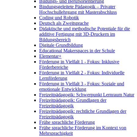
Bildungs- und Berufsorientierung
Bindungsgeleitete Pädagogik – Privater
Hochschullehrgang mit Masterabschluss
Coding und Robotik
Deutsch als Zweitsprache
Didaktische und methodische Potentiale für die
additive Fertigung mit 3D-Druckern im
Bildungsbereich
Digitale Grundbildung
Educational Makerspaces in der Schule
Elementar+
Förderung in Vielfalt 1 - Fokus: Inklusive
Förderbereiche
Förderung in Vielfalt 2 - Fokus: Individuelle
Lernförderung
Förderung in Vielfalt 3 - Fokus: Soziale und
emotionale Entwicklung
Freizeitpädagogik: Schwerpunkt Lernraum Natur
Freizeitpädagogik: Grundlagen der
Freizeitpädagogik
Freizeitpädagogik: rechtliche Grundlagen der
Freizeitpädagogik
Frühe sprachliche Förderung
Frühe sprachliche Förderung im Kontext von
Mehrsprachigkeit