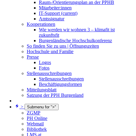
Raum-/Orientierungsplan an der PPHB
Mitarbeiter:innen
IT-Support
(current)
Amtssignatur
Kooperationen
Wie werden wir wohnen 3 – klimafit ist
zukunftsfit
Burgenländische Hochschulkonferenz
So finden Sie zu uns | Öffnungszeiten
Hochschule und Familie
Presse
Logos
Fotos
Stellenausschreibungen
Stellenausschreibungen
Beschäftigungsformen
Mitteilungsblatt
Satzung der PPH Burgenland
>
Submenu for ">"
ZGMP
PH Online
Webmail
Bibliothek
LMS.at