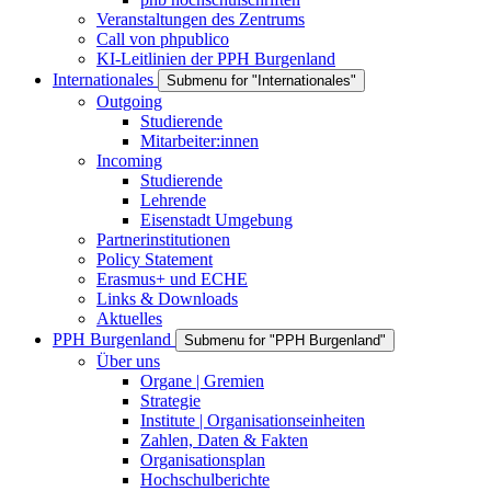
Veranstaltungen des Zentrums
Call von phpublico
KI-Leitlinien der PPH Burgenland
Internationales
Submenu for "Internationales"
Outgoing
Studierende
Mitarbeiter:innen
Incoming
Studierende
Lehrende
Eisenstadt Umgebung
Partnerinstitutionen
Policy Statement
Erasmus+ und ECHE
Links & Downloads
Aktuelles
PPH Burgenland
Submenu for "PPH Burgenland"
Über uns
Organe | Gremien
Strategie
Institute | Organisationseinheiten
Zahlen, Daten & Fakten
Organisationsplan
Hochschulberichte