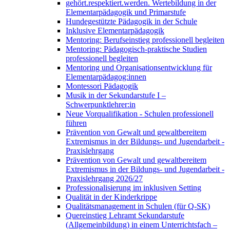
gehört.respektiert.werden. Wertebildung in der
Elementarpädagogik und Primarstufe
Hundegestützte Pädagogik in der Schule
Inklusive Elementarpädagogik
Mentoring: Berufseinstieg professionell begleiten
Mentoring: Pädagogisch-praktische Studien
professionell begleiten
Mentoring und Organisationsentwicklung für
Elementarpädagog:innen
Montessori Pädagogik
Musik in der Sekundarstufe I –
Schwerpunktlehrer:in
Neue Vorqualifikation - Schulen professionell
führen
Prävention von Gewalt und gewaltbereitem
Extremismus in der Bildungs- und Jugendarbeit -
Praxislehrgang
Prävention von Gewalt und gewaltbereitem
Extremismus in der Bildungs- und Jugendarbeit -
Praxislehrgang 2026/27
Professionalisierung im inklusiven Setting
Qualität in der Kinderkrippe
Qualitätsmanagement in Schulen (für Q-SK)
Quereinstieg Lehramt Sekundarstufe
(Allgemeinbildung) in einem Unterrichtsfach –