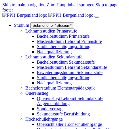
Skip to main navigation
Zum Hauptinhalt springen
Skip to page
footer
Studium
Submenu for "Studium"
Lehramtsstudien Primarstufe
Bachelorstudium Primarstufe
Masterstudium Lehramt Primarstufe
Studienberechtigungsprüfung
Nachqualifizierung
Lehramtsstudien Sekundarstufe
Bachelorstudium Sekundarstufe
Masterstudium Lehramt Sekundarstufe
Erweiterungsstudium Sekundarstufe
Studienberechtigungsprüfung
Nachqualifizierung
Bachelorstudium Elementarpädagogik
Quereinstieg
Quereinstieg Lehramt Sekundarstufe
Allgemeinbildung
Sondervertrag
Sekundarstufe Berufsbildung
Hochschullehrgänge
Übersicht aller Hochschullehrgänge