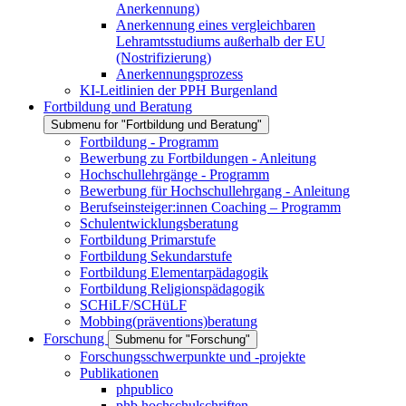
Anerkennung)
Anerkennung eines vergleichbaren
Lehramtsstudiums außerhalb der EU
(Nostrifizierung)
Anerkennungsprozess
KI-Leitlinien der PPH Burgenland
Fortbildung und Beratung
Submenu for "Fortbildung und Beratung"
Fortbildung - Programm
Bewerbung zu Fortbildungen - Anleitung
Hochschullehrgänge - Programm
Bewerbung für Hochschullehrgang - Anleitung
Berufseinsteiger:innen Coaching – Programm
Schulentwicklungsberatung
Fortbildung Primarstufe
Fortbildung Sekundarstufe
Fortbildung Elementarpädagogik
Fortbildung Religionspädagogik
SCHiLF/SCHüLF
Mobbing(präventions)beratung
Forschung
Submenu for "Forschung"
Forschungsschwerpunkte und -projekte
Publikationen
phpublico
phb hochschulschriften