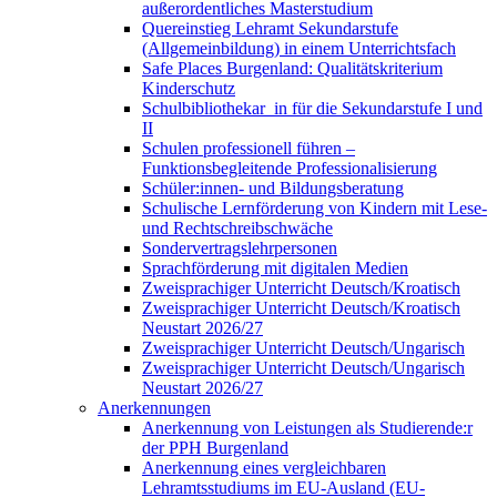
außerordentliches Masterstudium
Quereinstieg Lehramt Sekundarstufe
(Allgemeinbildung) in einem Unterrichtsfach
Safe Places Burgenland: Qualitätskriterium
Kinderschutz
Schulbibliothekar_in für die Sekundarstufe I und
II
Schulen professionell führen –
Funktionsbegleitende Professionalisierung
Schüler:innen- und Bildungsberatung
Schulische Lernförderung von Kindern mit Lese-
und Rechtschreibschwäche
Sondervertragslehrpersonen
Sprachförderung mit digitalen Medien
Zweisprachiger Unterricht Deutsch/Kroatisch
Zweisprachiger Unterricht Deutsch/Kroatisch
Neustart 2026/27
Zweisprachiger Unterricht Deutsch/Ungarisch
Zweisprachiger Unterricht Deutsch/Ungarisch
Neustart 2026/27
Anerkennungen
Anerkennung von Leistungen als Studierende:r
der PPH Burgenland
Anerkennung eines vergleichbaren
Lehramtsstudiums im EU-Ausland (EU-