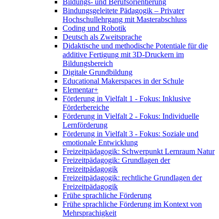
Bildungs- und Berufsorientierung
Bindungsgeleitete Pädagogik – Privater
Hochschullehrgang mit Masterabschluss
Coding und Robotik
Deutsch als Zweitsprache
Didaktische und methodische Potentiale für die
additive Fertigung mit 3D-Druckern im
Bildungsbereich
Digitale Grundbildung
Educational Makerspaces in der Schule
Elementar+
Förderung in Vielfalt 1 - Fokus: Inklusive
Förderbereiche
Förderung in Vielfalt 2 - Fokus: Individuelle
Lernförderung
Förderung in Vielfalt 3 - Fokus: Soziale und
emotionale Entwicklung
Freizeitpädagogik: Schwerpunkt Lernraum Natur
Freizeitpädagogik: Grundlagen der
Freizeitpädagogik
Freizeitpädagogik: rechtliche Grundlagen der
Freizeitpädagogik
Frühe sprachliche Förderung
Frühe sprachliche Förderung im Kontext von
Mehrsprachigkeit