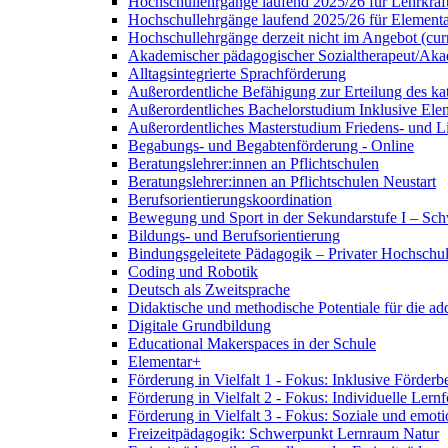
Hochschullehrgänge laufend 2025/26 für Lehrkräf
Hochschullehrgänge laufend 2025/26 für Element
Hochschullehrgänge derzeit nicht im Angebot
(cur
Akademischer pädagogischer Sozialtherapeut/Aka
Alltagsintegrierte Sprachförderung
Außerordentliche Befähigung zur Erteilung des kat
Außerordentliches Bachelorstudium Inklusive El
Außerordentliches Masterstudium Friedens- und Li
Begabungs- und Begabtenförderung - Online
Beratungslehrer:innen an Pflichtschulen
Beratungslehrer:innen an Pflichtschulen Neustart
Berufsorientierungskoordination
Bewegung und Sport in der Sekundarstufe I – Sch
Bildungs- und Berufsorientierung
Bindungsgeleitete Pädagogik – Privater Hochschu
Coding und Robotik
Deutsch als Zweitsprache
Didaktische und methodische Potentiale für die a
Digitale Grundbildung
Educational Makerspaces in der Schule
Elementar+
Förderung in Vielfalt 1 - Fokus: Inklusive Förderb
Förderung in Vielfalt 2 - Fokus: Individuelle Lern
Förderung in Vielfalt 3 - Fokus: Soziale und emot
Freizeitpädagogik: Schwerpunkt Lernraum Natur