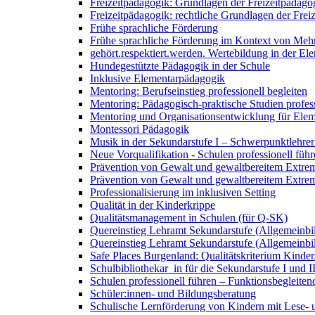
Freizeitpädagogik: Grundlagen der Freizeitpädago
Freizeitpädagogik: rechtliche Grundlagen der Frei
Frühe sprachliche Förderung
Frühe sprachliche Förderung im Kontext von Mehr
gehört.respektiert.werden. Wertebildung in der E
Hundegestützte Pädagogik in der Schule
Inklusive Elementarpädagogik
Mentoring: Berufseinstieg professionell begleiten
Mentoring: Pädagogisch-praktische Studien profess
Mentoring und Organisationsentwicklung für Ele
Montessori Pädagogik
Musik in der Sekundarstufe I – Schwerpunktlehrer
Neue Vorqualifikation - Schulen professionell füh
Prävention von Gewalt und gewaltbereitem Extremi
Prävention von Gewalt und gewaltbereitem Extrem
Professionalisierung im inklusiven Setting
Qualität in der Kinderkrippe
Qualitätsmanagement in Schulen (für Q-SK)
Quereinstieg Lehramt Sekundarstufe (Allgemeinbil
Quereinstieg Lehramt Sekundarstufe (Allgemeinbil
Safe Places Burgenland: Qualitätskriterium Kinder
Schulbibliothekar_in für die Sekundarstufe I und I
Schulen professionell führen – Funktionsbegleiten
Schüler:innen- und Bildungsberatung
Schulische Lernförderung von Kindern mit Lese-