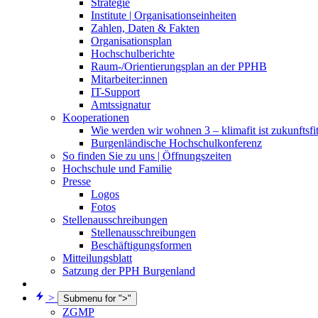
Strategie
Institute | Organisationseinheiten
Zahlen, Daten & Fakten
Organisationsplan
Hochschulberichte
Raum-/Orientierungsplan an der PPHB
Mitarbeiter:innen
IT-Support
Amtssignatur
Kooperationen
Wie werden wir wohnen 3 – klimafit ist zukunftsfi
Burgenländische Hochschulkonferenz
So finden Sie zu uns | Öffnungszeiten
Hochschule und Familie
Presse
Logos
Fotos
Stellenausschreibungen
Stellenausschreibungen
Beschäftigungsformen
Mitteilungsblatt
Satzung der PPH Burgenland
>
Submenu for ">"
ZGMP