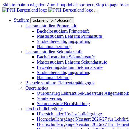
Skip to main navigation
Zum Hauptinhalt springen
Skip to page foote
Studium
Submenu for "Studium"
Lehramtsstudien Primarstufe
Bachelorstudium Primarstufe
Masterstudium Lehramt Primarstufe
Studienberechtigungsprüfung
Nachqualifizierung
Lehramtsstudien Sekundarstufe
Bachelorstudium Sekundarstufe
Masterstudium Lehramt Sekundarstufe
Erweiterungsstudium Sekundarstufe
Studienberechtigungsprüfung
Nachqualifizierung
Bachelorstudium Elementarpädagogik
Quereinstieg
Quereinstieg Lehramt Sekundarstufe Allgemeinbi
Sondervertrag
Sekundarstufe Berufsbildung
Hochschullehrgänge
Übersicht aller Hochschullehrgänge
Hochschullehrgänge Neustart 2026/27 für Lehrkrä
Hochschullehrgänge Neustart 2026/27 für Elemen