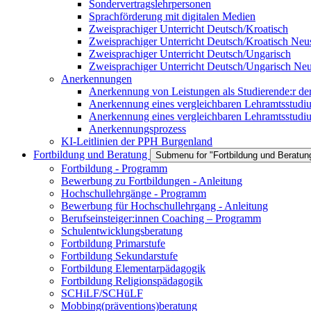
Sondervertragslehrpersonen
Sprachförderung mit digitalen Medien
Zweisprachiger Unterricht Deutsch/Kroatisch
Zweisprachiger Unterricht Deutsch/Kroatisch Neus
Zweisprachiger Unterricht Deutsch/Ungarisch
Zweisprachiger Unterricht Deutsch/Ungarisch Neu
Anerkennungen
Anerkennung von Leistungen als Studierende:r d
Anerkennung eines vergleichbaren Lehramtsstu
Anerkennung eines vergleichbaren Lehramtsstudiu
Anerkennungsprozess
KI-Leitlinien der PPH Burgenland
Fortbildung und Beratung
Submenu for "Fortbildung und Beratun
Fortbildung - Programm
Bewerbung zu Fortbildungen - Anleitung
Hochschullehrgänge - Programm
Bewerbung für Hochschullehrgang - Anleitung
Berufseinsteiger:innen Coaching – Programm
Schulentwicklungsberatung
Fortbildung Primarstufe
Fortbildung Sekundarstufe
Fortbildung Elementarpädagogik
Fortbildung Religionspädagogik
SCHiLF/SCHüLF
Mobbing(präventions)beratung