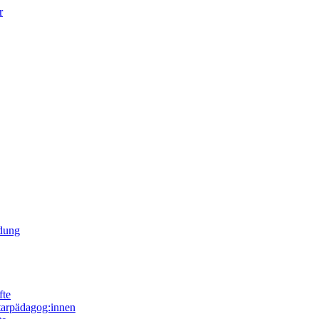
r
ldung
fte
tarpädagog:innen