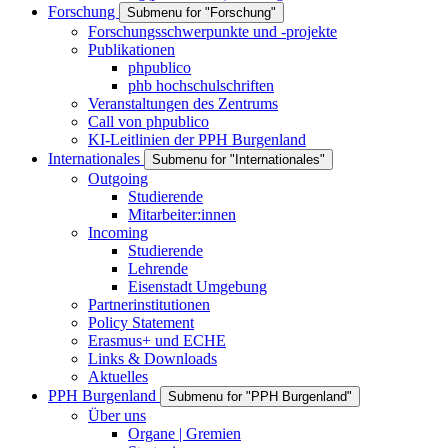
Forschung
Submenu for "Forschung"
Forschungsschwerpunkte und -projekte
Publikationen
phpublico
phb hochschulschriften
Veranstaltungen des Zentrums
Call von phpublico
KI-Leitlinien der PPH Burgenland
Internationales
Submenu for "Internationales"
Outgoing
Studierende
Mitarbeiter:innen
Incoming
Studierende
Lehrende
Eisenstadt Umgebung
Partnerinstitutionen
Policy Statement
Erasmus+ und ECHE
Links & Downloads
Aktuelles
PPH Burgenland
Submenu for "PPH Burgenland"
Über uns
Organe | Gremien