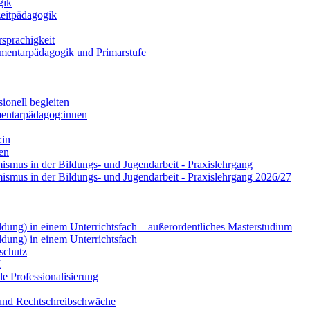
gik
zeitpädagogik
sprachigkeit
lementarpädagogik und Primarstufe
ionell begleiten
mentarpädagog:innen
:in
ren
smus in der Bildungs- und Jugendarbeit - Praxislehrgang
ismus in der Bildungs- und Jugendarbeit - Praxislehrgang 2026/27
dung) in einem Unterrichtsfach – außerordentliches Masterstudium
dung) in einem Unterrichtsfach
schutz
I
de Professionalisierung
 und Rechtschreibschwäche