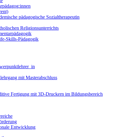
te
arpädagog:innen
rent)
demische pädagogische Sozialtherapeutin
holischen Religionsunterrichts
ementarpädagogik
fe-Skills-Pädagogik
werpunktlehrer_in
llehrgang mit Masterabschluss
dditive Fertigung mit 3D-Druckern im Bildungsbereich
ereiche
förderung
ionale Entwicklung