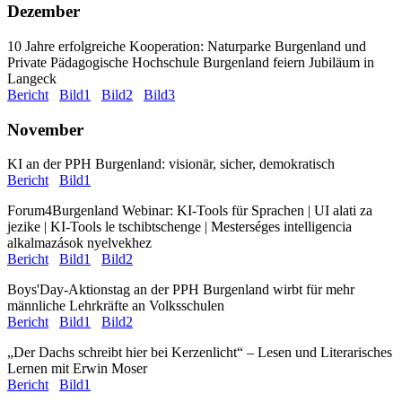
Dezember
10 Jahre erfolgreiche Kooperation: Naturparke Burgenland und
Private Pädagogische Hochschule Burgenland feiern Jubiläum in
Langeck
Bericht
Bild1
Bild2
Bild3
November
KI an der PPH Burgenland: visionär, sicher, demokratisch
Bericht
Bild1
Forum4Burgenland Webinar: KI-Tools für Sprachen | UI alati za
jezike | KI-Tools le tschibtschenge | Mesterséges intelligencia
alkalmazások nyelvekhez
Bericht
Bild1
Bild2
Boys'Day-Aktionstag an der PPH Burgenland wirbt für mehr
männliche Lehrkräfte an Volksschulen
Bericht
Bild1
Bild2
„Der Dachs schreibt hier bei Kerzenlicht“ – Lesen und Literarisches
Lernen mit Erwin Moser
Bericht
Bild1