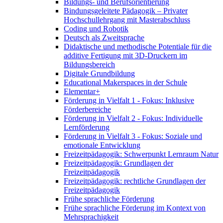
Bildungs- und Berufsorientierung
Bindungsgeleitete Pädagogik – Privater
Hochschullehrgang mit Masterabschluss
Coding und Robotik
Deutsch als Zweitsprache
Didaktische und methodische Potentiale für die
additive Fertigung mit 3D-Druckern im
Bildungsbereich
Digitale Grundbildung
Educational Makerspaces in der Schule
Elementar+
Förderung in Vielfalt 1 - Fokus: Inklusive
Förderbereiche
Förderung in Vielfalt 2 - Fokus: Individuelle
Lernförderung
Förderung in Vielfalt 3 - Fokus: Soziale und
emotionale Entwicklung
Freizeitpädagogik: Schwerpunkt Lernraum Natur
Freizeitpädagogik: Grundlagen der
Freizeitpädagogik
Freizeitpädagogik: rechtliche Grundlagen der
Freizeitpädagogik
Frühe sprachliche Förderung
Frühe sprachliche Förderung im Kontext von
Mehrsprachigkeit