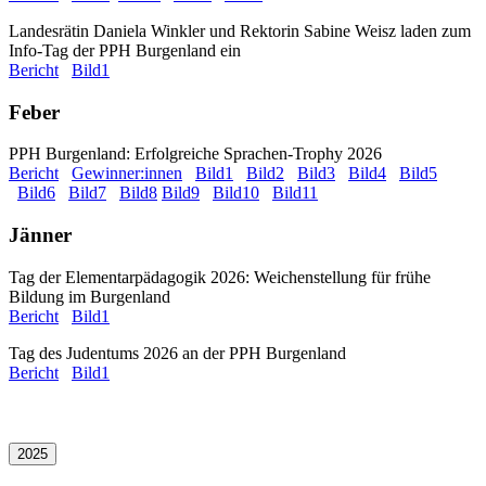
Landesrätin Daniela Winkler und Rektorin Sabine Weisz laden zum
Info-Tag der PPH Burgenland ein
Bericht
Bild1
Feber
PPH Burgenland: Erfolgreiche Sprachen-Trophy 2026
Bericht
Gewinner:innen
Bild1
Bild2
Bild3
Bild4
Bild5
Bild6
Bild7
Bild8
Bild9
Bild10
Bild11
Jänner
Tag der Elementarpädagogik 2026: Weichenstellung für frühe
Bildung im Burgenland
Bericht
Bild1
Tag des Judentums 2026 an der PPH Burgenland
Bericht
Bild1
2025