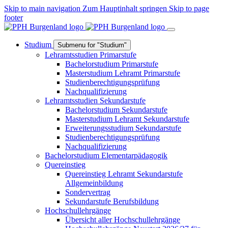
Skip to main navigation
Zum Hauptinhalt springen
Skip to page
footer
Studium
Submenu for "Studium"
Lehramtsstudien Primarstufe
Bachelorstudium Primarstufe
Masterstudium Lehramt Primarstufe
Studienberechtigungsprüfung
Nachqualifizierung
Lehramtsstudien Sekundarstufe
Bachelorstudium Sekundarstufe
Masterstudium Lehramt Sekundarstufe
Erweiterungsstudium Sekundarstufe
Studienberechtigungsprüfung
Nachqualifizierung
Bachelorstudium Elementarpädagogik
Quereinstieg
Quereinstieg Lehramt Sekundarstufe
Allgemeinbildung
Sondervertrag
Sekundarstufe Berufsbildung
Hochschullehrgänge
Übersicht aller Hochschullehrgänge