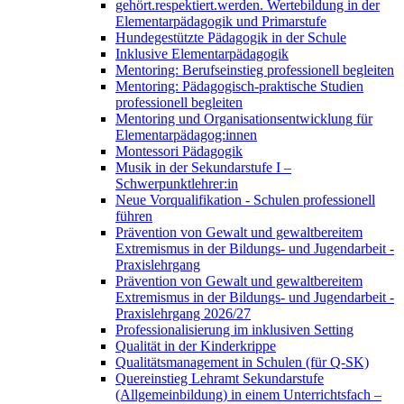
gehört.respektiert.werden. Wertebildung in der
Elementarpädagogik und Primarstufe
Hundegestützte Pädagogik in der Schule
Inklusive Elementarpädagogik
Mentoring: Berufseinstieg professionell begleiten
Mentoring: Pädagogisch-praktische Studien
professionell begleiten
Mentoring und Organisationsentwicklung für
Elementarpädagog:innen
Montessori Pädagogik
Musik in der Sekundarstufe I –
Schwerpunktlehrer:in
Neue Vorqualifikation - Schulen professionell
führen
Prävention von Gewalt und gewaltbereitem
Extremismus in der Bildungs- und Jugendarbeit -
Praxislehrgang
Prävention von Gewalt und gewaltbereitem
Extremismus in der Bildungs- und Jugendarbeit -
Praxislehrgang 2026/27
Professionalisierung im inklusiven Setting
Qualität in der Kinderkrippe
Qualitätsmanagement in Schulen (für Q-SK)
Quereinstieg Lehramt Sekundarstufe
(Allgemeinbildung) in einem Unterrichtsfach –