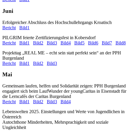
Juni
Erfolgreicher Abschluss des Hochschullehrgangs Kroatisch
Bericht
Bild1
PILGRIM feierte Zertifizierungsfest in Kobersdorf
Bericht
Bild1
Bild2
Bild3
Bild4
Bild5
Bild6
Bild7
Bild8
Projekttag „REAL ME – echt sein statt perfekt sein“ an der PPH
Burgenland
Bericht
Bild1
Bild2
Bild3
Mai
Gemeinsam laufen, helfen und Solidarität zeigen: PPH Burgenland
engagiert sich beim LaufWunder der youngCaritas in Eisenstadt für
die Lerncafés der Caritas Burgenland
Bericht
Bild1
Bild2
Bild3
Bild4
Lebenswelten 2025. Einstellungen und Werte von Jugendlichen in
Österreich
Autochthone Minderheiten, Mehrsprachigkeit und soziale
Ungleichheit