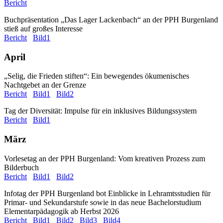
Bericht
Buchpräsentation „Das Lager Lackenbach“ an der PPH Burgenland
stieß auf großes Interesse
Bericht
Bild1
April
„Selig, die Frieden stiften“: Ein bewegendes ökumenisches
Nachtgebet an der Grenze
Bericht
Bild1
Bild2
Tag der Diversität: Impulse für ein inklusives Bildungssystem
Bericht
Bild1
März
Vorlesetag an der PPH Burgenland: Vom kreativen Prozess zum
Bilderbuch
Bericht
Bild1
Bild2
Infotag der PPH Burgenland bot Einblicke in Lehramtsstudien für
Primar- und Sekundarstufe sowie in das neue Bachelorstudium
Elementarpädagogik ab Herbst 2026
Bericht
Bild1
Bild2
Bild3
Bild4