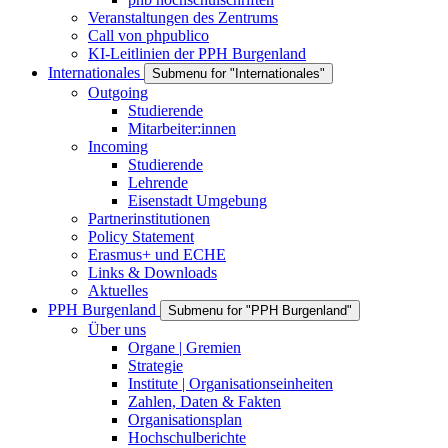
Veranstaltungen des Zentrums
Call von phpublico
KI-Leitlinien der PPH Burgenland
Internationales
Submenu for "Internationales"
Outgoing
Studierende
Mitarbeiter:innen
Incoming
Studierende
Lehrende
Eisenstadt Umgebung
Partnerinstitutionen
Policy Statement
Erasmus+ und ECHE
Links & Downloads
Aktuelles
PPH Burgenland
Submenu for "PPH Burgenland"
Über uns
Organe | Gremien
Strategie
Institute | Organisationseinheiten
Zahlen, Daten & Fakten
Organisationsplan
Hochschulberichte