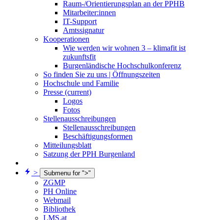
Raum-/Orientierungsplan an der PPHB
Mitarbeiter:innen
IT-Support
Amtssignatur
Kooperationen
Wie werden wir wohnen 3 – klimafit ist
zukunftsfit
Burgenländische Hochschulkonferenz
So finden Sie zu uns | Öffnungszeiten
Hochschule und Familie
Presse
(current)
Logos
Fotos
Stellenausschreibungen
Stellenausschreibungen
Beschäftigungsformen
Mitteilungsblatt
Satzung der PPH Burgenland
>
Submenu for ">"
ZGMP
PH Online
Webmail
Bibliothek
LMS.at