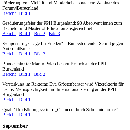
Förderung von Vielfalt und Minderheitensprachen: Webinar des
Forum4Burgenland
Bericht
Bild 1
Graduierungsfeier der PPH Burgenland: 98 Absolvent:innen zum
Bachelor und Master of Education ausgezeichnet
Bericht
Bild 1
Bild 2
Bild 3
Symposium „7 Tage für Frieden“ – Ein bedeutender Schritt gegen
Antisemitismus
Bericht
Bild 1
Bild 2
Bundesminister Martin Polaschek zu Besuch an der PPH
Burgenland
Bericht
Bild 1
Bild 2
Verstärkung im Rektorat: Eva Gröstenberger wird Vizerektorin für
Lehre, Mehrsprachigkeit und Internationalisierung an der PPH
Burgenland
Bericht
Bild 1
Qualität im Bildungssystem: „Chancen durch Schulautonomie“
Bericht
Bild 1
September