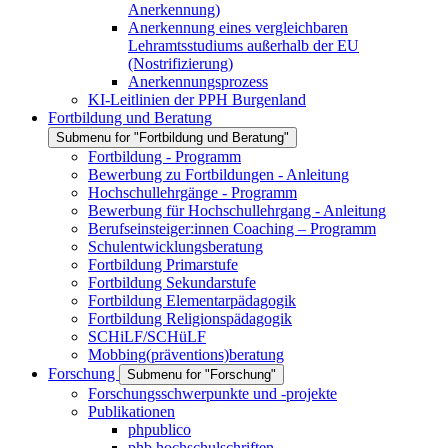
Anerkennung)
Anerkennung eines vergleichbaren
Lehramtsstudiums außerhalb der EU
(Nostrifizierung)
Anerkennungsprozess
KI-Leitlinien der PPH Burgenland
Fortbildung und Beratung
Submenu for "Fortbildung und Beratung"
Fortbildung - Programm
Bewerbung zu Fortbildungen - Anleitung
Hochschullehrgänge - Programm
Bewerbung für Hochschullehrgang - Anleitung
Berufseinsteiger:innen Coaching – Programm
Schulentwicklungsberatung
Fortbildung Primarstufe
Fortbildung Sekundarstufe
Fortbildung Elementarpädagogik
Fortbildung Religionspädagogik
SCHiLF/SCHüLF
Mobbing(präventions)beratung
Forschung
Submenu for "Forschung"
Forschungsschwerpunkte und -projekte
Publikationen
phpublico
phb hochschulschriften