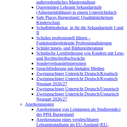
außerordentliches Masterstudium
Quereinstieg Lehramt Sekundarstufe
(Allgemeinbildung) in einem Unterrichtsfach
Safe Places Burgenland: Qualitätskriterium
Kinderschutz
Schulbibliothekar_in für die Sekundarstufe I und
II
Schulen professionell führen –
Funktionsbegleitende Professionalisierung
Schüler:innen- und Bildungsberatung
Schulische Lernförderung von Kindern mit Lese-
und Rechtschreibschwäche
Sondervertragslehrpersonen
Sprachförderung mit digitalen Medien
Zweisprachiger Unterricht Deutsch/Kroatisch
Zweisprachiger Unterricht Deutsch/Kroatisch
Neustart 2026/27
Zweisprachiger Unterricht Deutsch/Ungarisch
Zweisprachiger Unterricht Deutsch/Ungarisch
Neustart 2026/27
Anerkennungen
Anerkennung von Leistungen als Studierende:r
der PPH Burgenland
Anerkennung eines vergleichbaren
Lehramtsstudiums im EU-Ausland (EU-