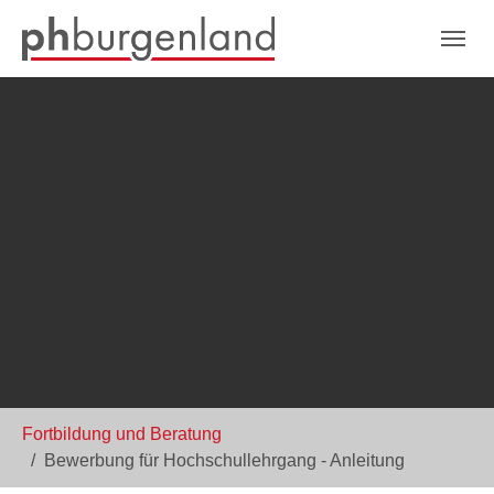
Skip to main navigation
Zum Hauptinhalt springen
Skip to page footer
Sie sind hier:
Fortbildung und Beratung
Bewerbung für Hochschullehrgang - Anleitung